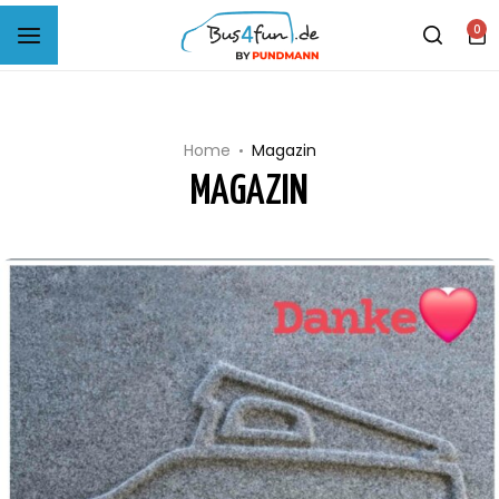
0
B4F Musterprobe Carpet-Filz
B4F Musterprobe Sparfilz
Home
Magazin
MAGAZIN
B4F Selbstklebendes Filz
B4F Woll-Filz