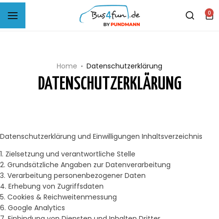
0
B4F Musterprobe Carpet-Filz
B4F Musterprobe Sparfilz
Home
Datenschutzerklärung
DATENSCHUTZERKLÄRUNG
B4F Selbstklebendes Filz
B4F Woll-Filz
Datenschutzerklärung und Einwilligungen Inhaltsverzeichnis
1. Zielsetzung und verantwortliche Stelle
2. Grundsätzliche Angaben zur Datenverarbeitung
3. Verarbeitung personenbezogener Daten
4. Erhebung von Zugriffsdaten
5. Cookies & Reichweitenmessung
6. Google Analytics
7. Einbindung von Diensten und Inhalten Dritter