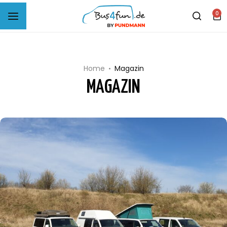
0
B4F Musterprobe Carpet-Filz
B4F Musterprobe Sparfilz
Home
Magazin
MAGAZIN
B4F Selbstklebendes Filz
B4F Woll-Filz