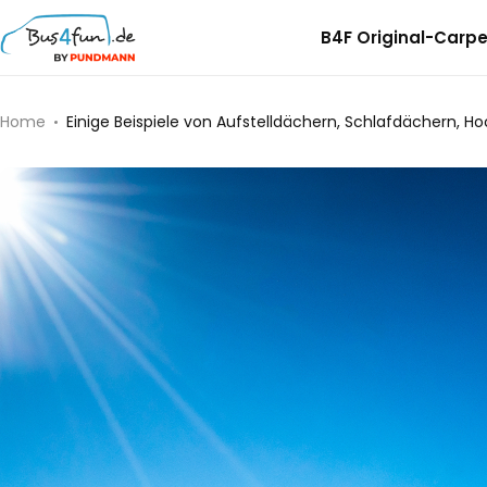
B4F Original-Carpet
B4F Musterprobe Carpet-Filz
Home
Einige Beispiele von Aufstelldächern, Schlafdächern, 
B4F Musterprobe Sparfilz
B4F Selbstklebendes Filz
B4F Woll-Filz