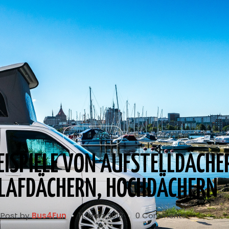
Referenzen
BEISPIELE VON AUFSTELLDÄCHE
LAFDÄCHERN, HOCHDÄCHERN
Post by
Bus4Fun
11. März 2018
0 Comments