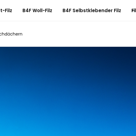
-Filz
B4F Woll-Filz
B4F Selbstklebender Filz
Fi
Hochdächern