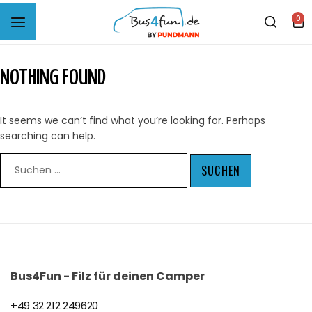
0
B4F Musterprobe Carpet-Filz
NOTHING FOUND
B4F Musterprobe Sparfilz
It seems we can’t find what you’re looking for. Perhaps
B4F Selbstklebendes Filz
searching can help.
B4F Woll-Filz
Bus4Fun - Filz für deinen Camper
+49 32 212 249620