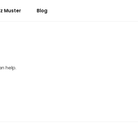
lz Muster
Blog
an help.