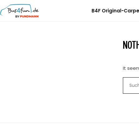
B4F Original-Carpet
B4F Musterprobe Carpet-Filz
B4F Musterprobe Sparfilz
NOTH
B4F Selbstklebendes Filz
It seem
B4F Woll-Filz