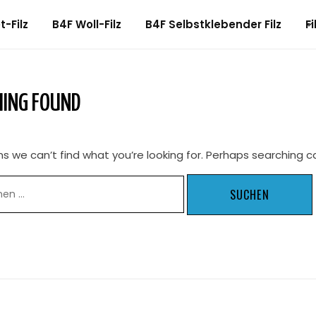
-Filz
B4F Woll-Filz
B4F Selbstklebender Filz
Fi
ING FOUND
s we can’t find what you’re looking for. Perhaps searching c