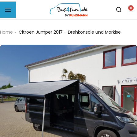
0
B4F Musterprobe Carpet-Filz
Home
Citroen Jumper 2017 – Drehkonsole und Markise
B4F Musterprobe Sparfilz
B4F Selbstklebendes Filz
B4F Woll-Filz