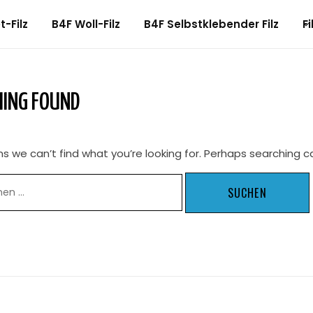
-Filz
B4F Woll-Filz
B4F Selbstklebender Filz
Fi
ING FOUND
s we can’t find what you’re looking for. Perhaps searching c