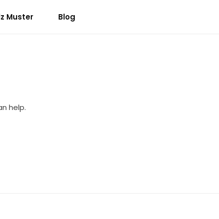
lz Muster
Blog
an help.