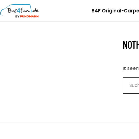
B4F Original-Carpet
B4F Musterprobe Carpet-Filz
B4F Musterprobe Sparfilz
NOTH
B4F Selbstklebendes Filz
It seem
B4F Woll-Filz